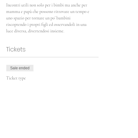
Incontri utili non solo per i bimbi ma anche per 
mamma e papà che possono ritrovare un tempo e 
uno spazio per tornare un po’ bambini 
riscoprendo i propri figli ed osservandoli in una 
luce diversa, divertendosi insieme.
Tickets
Sale ended
Ticket type
Yoga in Famiglia
More info
Price
€30.00