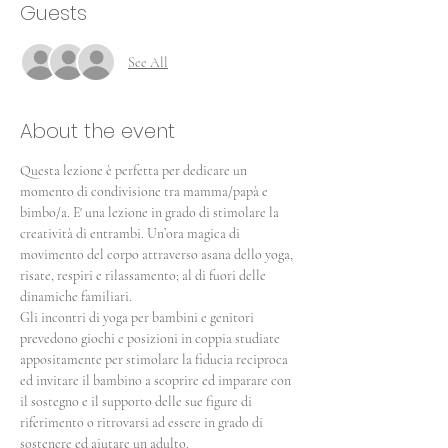
Guests
See All
About the event
Questa lezione è perfetta per dedicare un 
momento di condivisione tra mamma/papà e 
bimbo/a. E' una lezione in grado di stimolare la 
creatività di entrambi. Un’ora magica di 
movimento del corpo attraverso asana dello yoga, 
risate, respiri e rilassamento; al di fuori delle 
dinamiche familiari.
Gli incontri di yoga per bambini e genitori 
prevedono giochi e posizioni in coppia studiate 
appositamente per stimolare la fiducia reciproca 
ed invitare il bambino a scoprire ed imparare con 
il sostegno e il supporto delle sue figure di 
riferimento o ritrovarsi ad essere in grado di 
sostenere ed aiutare un adulto.