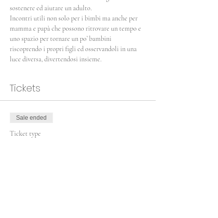
sostenere ed aiutare un adulto.
Incontri utili non solo per i bimbi ma anche per 
mamma e papà che possono ritrovare un tempo e 
uno spazio per tornare un po’ bambini 
riscoprendo i propri figli ed osservandoli in una 
luce diversa, divertendosi insieme.
Tickets
Sale ended
Ticket type
Yoga Family
More info
Price
€20.00