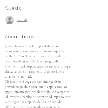
Guests
See All
About the event
Questa lezione è perfetta per dedicare un 
momento di condivisione tra mamma/papà e 
bimbo/a. E' una lezione in grado di stimolare la 
creatività di entrambi. Un’ora magica di 
movimento del corpo attraverso asana dello yoga, 
risate, respiri e rilassamento; al di fuori delle 
dinamiche familiari.
Gli incontri di yoga per bambini e genitori 
prevedono giochi e posizioni in coppia studiate 
appositamente per stimolare la fiducia reciproca 
ed invitare il bambino a scoprire ed imparare con 
il sostegno e il supporto delle sue figure di 
riferimento o ritrovarsi ad essere in grado di 