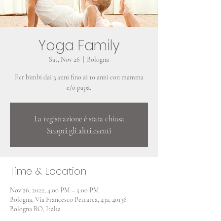
Yoga Family
Sat, Nov 26
  |  
Bologna
Per bimbi dai 3 anni fino ai 10 anni con mamma
e/o papà.
La registrazione è stata chiusa
Scopri gli altri eventi
Time & Location
Nov 26, 2022, 4:00 PM – 5:00 PM
Bologna, Via Francesco Petrarca, 43a, 40136
Bologna BO, Italia