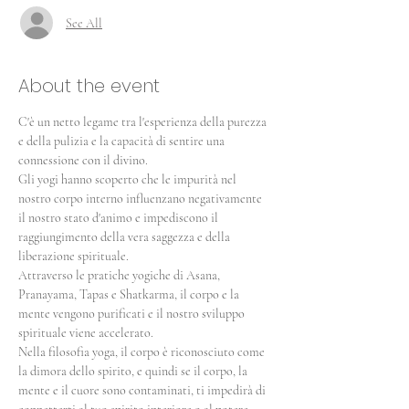
See All
About the event
C'è un netto legame tra l'esperienza della purezza 
e della pulizia e la capacità di sentire una 
connessione con il divino.
Gli yogi hanno scoperto che le impurità nel 
nostro corpo interno influenzano negativamente 
il nostro stato d'animo e impediscono il 
raggiungimento della vera saggezza e della 
liberazione spirituale.
Attraverso le pratiche yogiche di Asana, 
Pranayama, Tapas e Shatkarma, il corpo e la 
mente vengono purificati e il nostro sviluppo 
spirituale viene accelerato.
Nella filosofia yoga, il corpo è riconosciuto come 
la dimora dello spirito, e quindi se il corpo, la 
mente e il cuore sono contaminati, ti impedirà di 