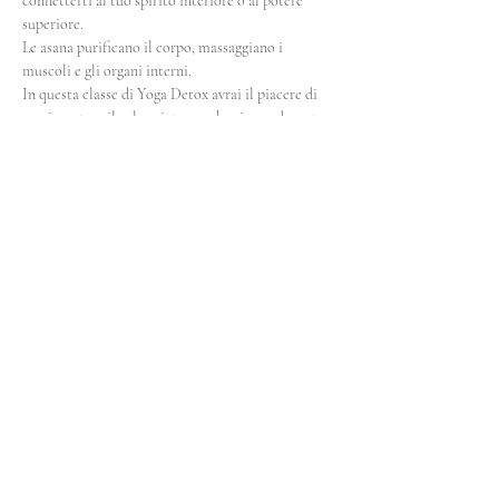
connetterti al tuo spirito interiore o al potere 
superiore.
Le asana purificano il corpo, massaggiano i 
muscoli e gli organi interni.
In questa classe di Yoga Detox avrai il piacere di 
sperimentare il calore interno che si crea durante 
la pratica e favorire il rilascio delle tossine 
attraverso i pori…
Show More
Share this event
Insight Studio
Via Francesco Petrarca 43/a
40136 Bologna (BO)
Tel + 39 328.2031355