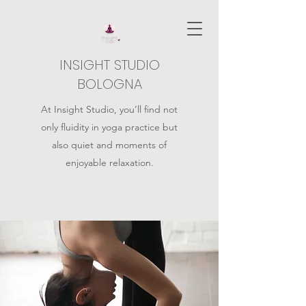
INSIGHT STUDIO
BOLOGNA
At Insight Studio, you’ll find not
only fluidity in yoga practice but
also quiet and moments of
enjoyable relaxation.