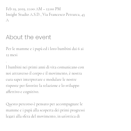
Feb 19, 2019, 11:00 AM – 12:00 PM
Insight Studio A.S.D., Via Francesco Petrarca, 43
A
About the event
Per le mamme e i papà ed i loro bambini dai 6 ai 
12 mesi

.
I bambini nei primi anni di vita comunicano con 
noi attraverso il corpo e il movimento, è nostra 
cura saper interpretare e modulare le nostre 
risposte per favorire la relazione e lo sviluppo 
affettivo e cognitivo.

Questo percorso è pensato per accompagnare le 
mamme e i papà alla scoperta dei primi progressi 
legati alla sfera del movimento, in un’ottica di 
sviluppo globale.