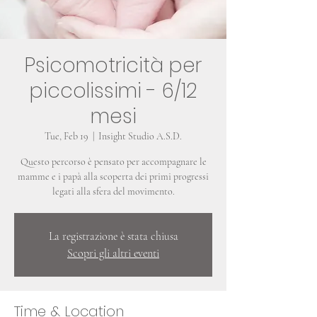
Psicomotricità per
piccolissimi - 6/12
mesi
Tue, Feb 19
  |  
Insight Studio A.S.D.
Questo percorso è pensato per accompagnare le
mamme e i papà alla scoperta dei primi progressi
La registrazione è stata chiusa
Scopri gli altri eventi
Time & Location