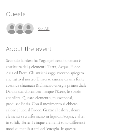
Guests
See All
About the event
Secondo la filosofia Yoga ogni cosa in natura è 
costituita dai 5 elementi: Terra, Acqua, Fuoco, 
Aria ed Etere. Gli antichi saggi avevano spiegato 
che tutto il nostro Universo emerse da una fonte 
cosmica chiamata Brahman o energia primordiale. 
Da una sua vibrazione nacque l'Etere, lo spazio 
che vibra. Questo elemento, muovendosi, 
produsse l'Aria. Con il movimento si ebbero 
calore e luce: il Fuoco. Grazie al calore, alcuni 
elementi si trasformano in liquidi, Acqua, e altri 
in solidi, Terra. I cinque elementi sono differenti 
modi di manifestarsi dell'energia. In questa 