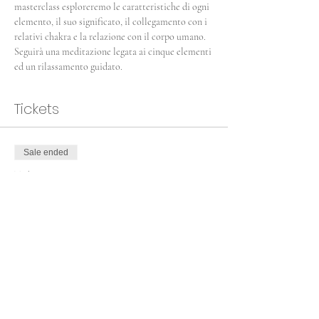
masterclass esploreremo le caratteristiche di ogni 
elemento, il suo significato, il collegamento con i 
relativi chakra e la relazione con il corpo umano.
Seguirà una meditazione legata ai cinque elementi 
ed un rilassamento guidato.
Tickets
Sale ended
Ticket type
Yoga & elementi
Price
€25.00