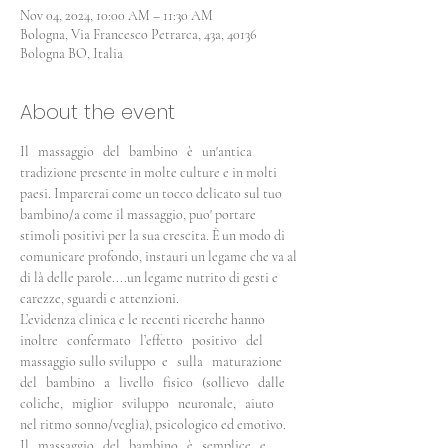
Nov 04, 2024, 10:00 AM – 11:30 AM
Bologna, Via Francesco Petrarca, 43a, 40136
Bologna BO, Italia
About the event
Il   massaggio   del   bambino   è   un'antica 
tradizione presente in molte culture e in molti 
paesi. Imparerai come un tocco delicato sul tuo 
bambino/a come il massaggio, puo' portare 
stimoli positivi per la sua crescita. È un modo di  
comunicare profondo, instauri un legame che va al 
di là delle parole....un legame nutrito di gesti e 
carezze, sguardi e attenzioni.
L’evidenza clinica e le recenti ricerche hanno 
inoltre   confermato   l’effetto   positivo   del 
massaggio sullo sviluppo  e   sulla   maturazione 
del   bambino   a   livello   fisico   (sollievo   dalle 
coliche,   miglior   sviluppo   neuronale,   aiuto   
nel ritmo sonno/veglia), psicologico ed emotivo.  
Il   massaggio   del   bambino   è   semplice   e   