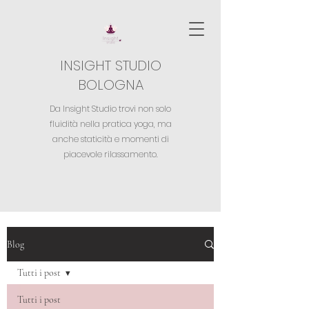
INSIGHT STUDIO
BOLOGNA
Da Insight Studio trovi non solo
fluidità nella pratica yoga,
ma
anche staticità e momenti di
piacevole rilassamento.
Blog
Tutti i post
Tutti i post