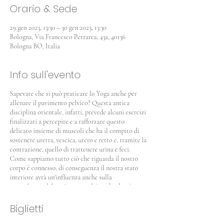
Orario & Sede
29 gen 2023, 13:30 – 30 gen 2023, 13:30
Bologna, Via Francesco Petrarca, 43a, 40136
Bologna BO, Italia
Info sull'evento
Sapevate che si può praticare lo Yoga anche per
allenare il pavimento pelvico? Questa antica
disciplina orientale, infatti, prevede alcuni esercizi
finalizzati a percepire e a rafforzare questo
delicato insieme di muscoli che ha il compito di
sostenere uretra, vescica, utero e retto e, tramite la
contrazione, quello di trattenere urina e feci.
Come sappiamo tutto ciò che riguarda il nostro
corpo è connesso, di conseguenza il nostra stato
interiore avrà un'influenza anche sulla
muscolatura del pavimento pelvico che dovrà
essere maggiormente rilassato oppure
maggiormente contratto.
Biglietti
Yoga postura e ginnastica del perineo è un ciclo di