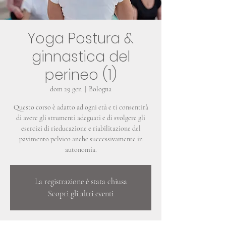
Yoga Postura &
ginnastica del
perineo (1)
dom 29 gen
  |  
Bologna
Questo corso è adatto ad ogni età e ti consentirà
di avere gli strumenti adeguati e di svolgere gli
esercizi di rieducazione e riabilitazione del
pavimento pelvico anche successivamente in
autonomia.
La registrazione è stata chiusa
Scopri gli altri eventi