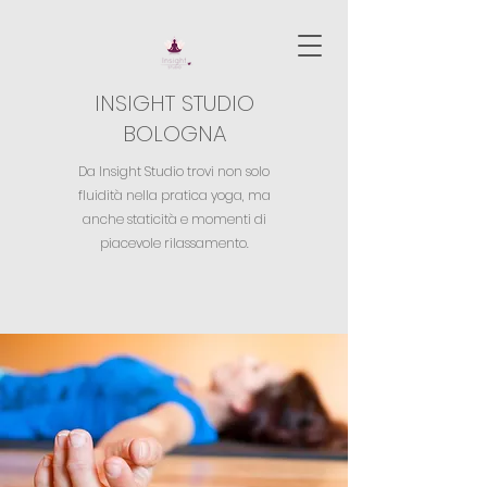
INSIGHT STUDIO
BOLOGNA
Da Insight Studio trovi non solo
fluidità nella pratica yoga,
ma
anche staticità e momenti di
piacevole rilassamento.