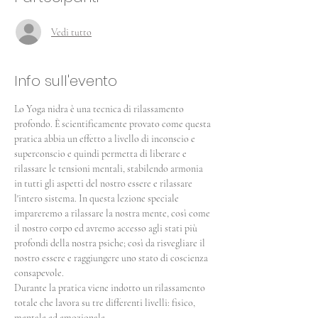
Vedi tutto
Info sull'evento
Lo Yoga nidra è una tecnica di rilassamento 
profondo. È scientificamente provato come questa 
pratica abbia un effetto a livello di inconscio e 
superconscio e quindi permetta di liberare e 
rilassare le tensioni mentali, stabilendo armonia 
in tutti gli aspetti del nostro essere e rilassare 
l'intero sistema. In questa lezione speciale 
impareremo a rilassare la nostra mente, così come 
il nostro corpo ed avremo accesso agli stati più 
profondi della nostra psiche; così da risvegliare il 
nostro essere e raggiungere uno stato di coscienza 
consapevole.
Durante la pratica viene indotto un rilassamento 
totale che lavora su tre differenti livelli: fisico, 
mentale ed emozionale