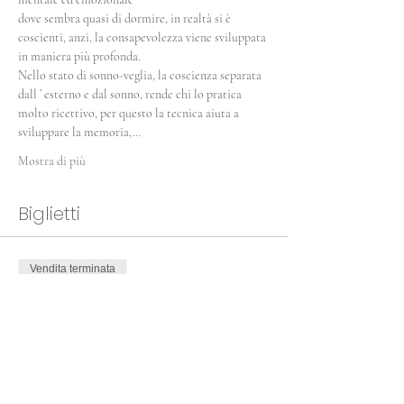
dove sembra quasi di dormire, in realtà si è 
coscienti, anzi, la consapevolezza viene sviluppata 
in maniera più profonda.
Nello stato di sonno-veglia, la coscienza separata 
dall ’ esterno e dal sonno, rende chi lo pratica 
molto ricettivo, per questo la tecnica aiuta a 
sviluppare la memoria,…
Mostra di più
Biglietti
Vendita terminata
Tipo di biglietto
Yoga Nidra
Prezzo
20,00 €