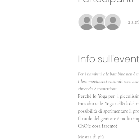
+ 2 altr
Info sull'even
Per i bambini e le bambine non è ma
I loro movimenti naturali sono asana
circonda è connessione.
Perché lo Yoga per  i piccolissi
Introdurre lo Yoga nell’età del n
possibilità di sperimentare il p
Il ruolo del genitore è molto im
ChO!e cosa faremo?
Mostra di più