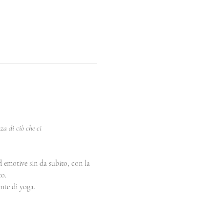
za di ciò che ci 
d emotive sin da subito, con la 
to.
nte di yoga.