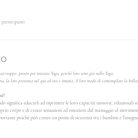
i partecipanti
to
i troppo  presto per iniziare Yoga, perchè loro sono già nello Yoga.
, la loro presenza nel qui ed ora è innata, il loro modo di contemplare la bellez
mi?
ido significa educarli ad esprimere le loro capacità motorie, relazionali e
roprio corpo e di creare sensazioni ed emozioni dal massaggio al movimen
portante poiché può creare un ponte di sicurezza tra i bambini e l’insegna