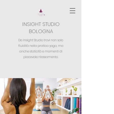
INSIGHT STUDIO
BOLOGNA
Da Insight Studio trovi non solo
fluidità nella pratica yoga,
ma
anche staticità e momenti di
piacevole rilassamento.