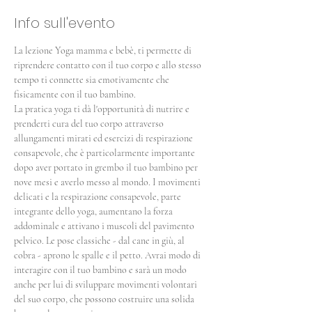
Info sull'evento
La lezione Yoga mamma e bebè, ti permette di 
riprendere contatto con il tuo corpo e allo stesso 
tempo ti connette sia emotivamente che 
fisicamente con il tuo bambino.
La pratica yoga ti dà l'opportunità di nutrire e 
prenderti cura del tuo corpo attraverso 
allungamenti mirati ed esercizi di respirazione 
consapevole, che è particolarmente importante 
dopo aver portato in grembo il tuo bambino per 
nove mesi e averlo messo al mondo. I movimenti 
delicati e la respirazione consapevole, parte 
integrante dello yoga, aumentano la forza 
addominale e attivano i muscoli del pavimento 
pelvico. Le pose classiche - dal cane in giù, al 
cobra - aprono le spalle e il petto. Avrai modo di 
interagire con il tuo bambino e sarà un modo 
anche per lui di sviluppare movimenti volontari 
del suo corpo, che possono costruire una solida 