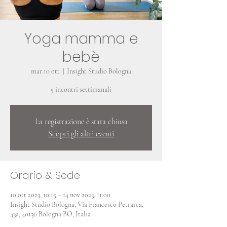
Yoga mamma e
bebè
mar 10 ott
  |  
Insight Studio Bologna
5 incontri settimanali
La registrazione è stata chiusa
Scopri gli altri eventi
Orario & Sede
10 ott 2023, 10:15 – 14 nov 2023, 11:00
Insight Studio Bologna, Via Francesco Petrarca,
43a, 40136 Bologna BO, Italia