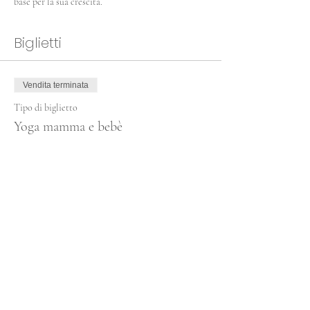
base per la sua crescita.
Biglietti
Vendita terminata
Tipo di biglietto
Yoga mamma e bebè
Scopri di più
Prezzo
85,00 €
Condividi questo evento