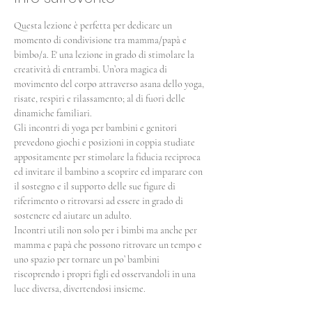
Questa lezione è perfetta per dedicare un 
momento di condivisione tra mamma/papà e 
bimbo/a. E' una lezione in grado di stimolare la 
creatività di entrambi. Un’ora magica di 
movimento del corpo attraverso asana dello yoga, 
risate, respiri e rilassamento; al di fuori delle 
dinamiche familiari.
Gli incontri di yoga per bambini e genitori 
prevedono giochi e posizioni in coppia studiate 
appositamente per stimolare la fiducia reciproca 
ed invitare il bambino a scoprire ed imparare con 
il sostegno e il supporto delle sue figure di 
riferimento o ritrovarsi ad essere in grado di 
sostenere ed aiutare un adulto.
Incontri utili non solo per i bimbi ma anche per 
mamma e papà che possono ritrovare un tempo e 
uno spazio per tornare un po’ bambini 
riscoprendo i propri figli ed osservandoli in una 
luce diversa, divertendosi insieme.