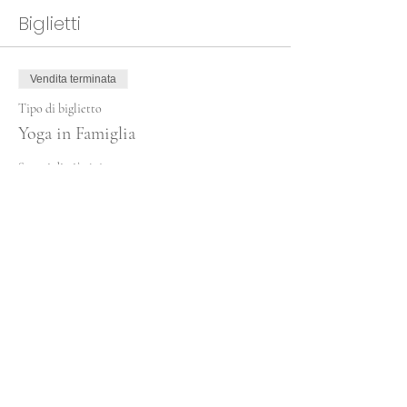
Biglietti
Vendita terminata
Tipo di biglietto
Yoga in Famiglia
Scopri di più
Prezzo
30,00 €
Condividi questo evento