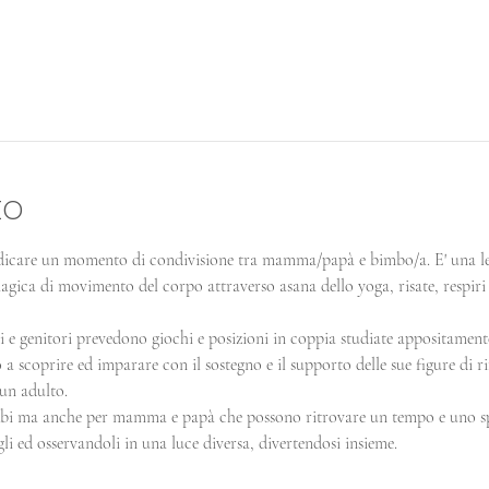
to
edicare un momento di condivisione tra mamma/papà e bimbo/a. E' una lez
agica di movimento del corpo attraverso asana dello yoga, risate, respiri e
 e genitori prevedono giochi e posizioni in coppia studiate appositamente
a scoprire ed imparare con il sostegno e il supporto delle sue figure di ri
 un adulto.
imbi ma anche per mamma e papà che possono ritrovare un tempo e uno sp
li ed osservandoli in una luce diversa, divertendosi insieme.