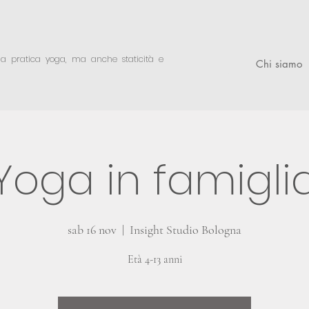
lla pratica yoga,
ma anche staticità e
Chi siamo
Yoga in famigli
sab 16 nov
  |  
Insight Studio Bologna
Età 4-13 anni