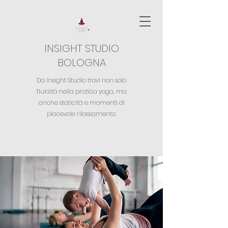
INSIGHT STUDIO
BOLOGNA
Da Insight Studio trovi non solo
fluidità nella pratica yoga,
ma
anche staticità e momenti di
piacevole rilassamento.