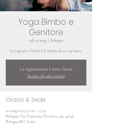
Yoga Bimbo e
Genitore
sab 20 mag
  |  
Bologna
Lo yoga per i bimbi e le bimbe da 12 a 36 mesi.
La registrazione è stata chiusa
Scopri gli altri eventi
Orario & Sede
20 mag 2023, 17:00 – 17:50
Bologna, Via Francesco Petrarca, 43a, 40136
Bologna BO, Italia