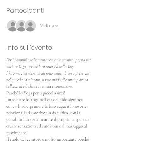
Partecipanti
Vedi tutto
Info sull'evento
Per i bambini e le bambine non è mai troppo  presto per 
iniziare Yoga, perchè loro sono già nello Yoga.
I loro movimenti naturali sono asana, la loro presenza 
nel qui ed ora è innata, il loro modo di contemplare la 
bellezza di ciò che ci circonda è connessione.
Perché lo Yoga per  i piccolissimi?
Introdurre lo Yoga nell’età del nido significa 
educarli ad esprimere le loro capacità motorie, 
relazionali ed emotive sin da subito, con la 
possibilità di sperimentare il proprio corpo e di 
creare sensazioni ed emozioni dal massaggio al 
movimento.
Il ruolo del genitore è molto importante poiché 