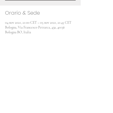
Orario & Sede
04 nov 2021, 21:00 CET – 05 nov 2021, 21:45 CET
Bologna, Via Francesco Petrarca, 43a, 40136
Bologna BO, Italia
Condividi questo evento
Insight Studio
Via Francesco Petrarca 43/a
40136 Bologna (BO)
Tel + 39 328.2031355
Iscriviti alla newsletter