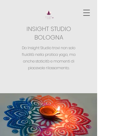
INSIGHT STUDIO
BOLOGNA
Da Insight Studio trovi non solo
fluidità nella pratica yoga,
ma
anche staticità e momenti di
piacevole rilassamento.