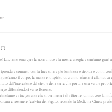
tto
to
e! Lasciamo emergere la nostra luce e la nostra energia e sentiamo grati all
riprendere contatto con la luce solare più luminosa e tiepida e con il verd
quest'anno il corpo, la mente e lo spirito dovranno adattarsi alla nuova
ltato dell'interazione del cielo e della terra che porta a una vera e propria
merge diffondendosi verso l'esterno.
timolante e rinvigorente che ti permetterà di rifiorire, di muovere la linfa
edicata a sostenere l'attività del Fegato, secondo la Medicina Cinese pre