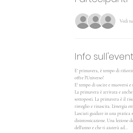
Vedi tu
Info sull'even
E' primavera, è tempo di rifiorir
offre l'Universo!
E' tempo di uscire e muoversi e 
La primavera è arrivata e anche 
sottoposti. La primavera è il risu
risveglio e rinascita. L'energia e
Lasciati guidare in una pratica s
disintossicazione. Una lezione d
dell'anno e che ti aiuterà ad…