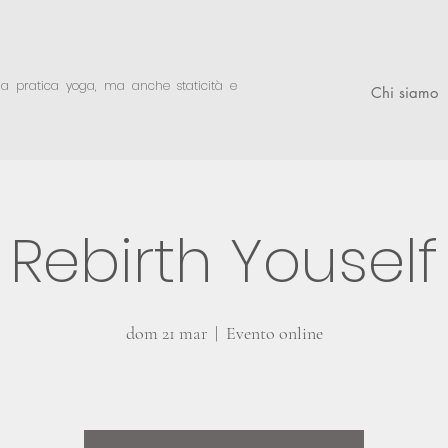
lla pratica yoga,
ma anche staticità e
Chi siamo
Rebirth Youself
dom 21 mar
  |  
Evento online