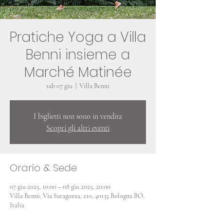
Pratiche Yoga a Villa
Benni insieme a
Marché Matinée
sab 07 giu
  |  
Villa Benni
I biglietti non sono in vendita
Scopri gli altri eventi
Orario & Sede
07 giu 2025, 10:00 – 08 giu 2025, 20:00
Villa Benni, Via Saragozza, 210, 40135 Bologna BO,
Italia