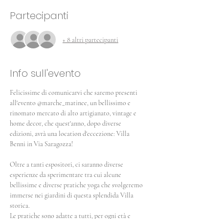
Partecipanti
+ 8 altri partecipanti
Info sull'evento
Felicissime di comunicarvi che saremo presenti 
all'evento @marche_matinee, un bellissimo e 
rinomato mercato di alto artigianato, vintage e 
home decor, che quest'anno, dopo diverse 
edizioni, avrà una location d'eccezione: Villa 
Benni in Via Saragozza! 
Oltre a tanti espositori, ci saranno diverse 
esperienze da sperimentare tra cui alcune 
bellissime e diverse pratiche yoga che svolgeremo 
immerse nei giardini di questa splendida Villa 
storica. 
Le pratiche sono adatte a tutti, per ogni età e 