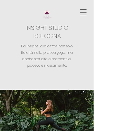
INSIGHT STUDIO
BOLOGNA
Da Insight Studio trovi non solo
fluidità nella pratica yoga,
ma
anche staticità e momenti di
piacevole rilassamento.