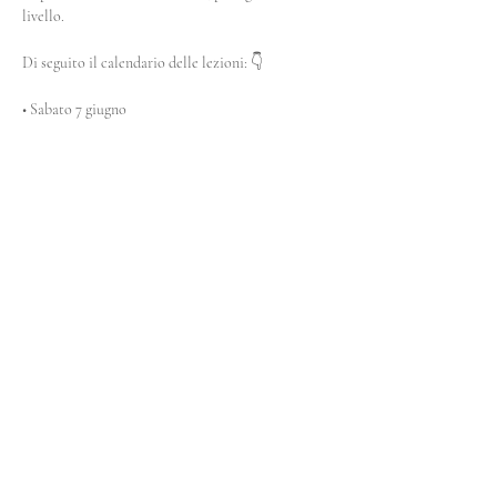
livello. 
Di seguito il calendario delle lezioni: 👇
• Sabato 7 giugno 
~ Ore 10.00 Hatha
Mostra di più
Condividi questo evento
Insight Studio
Via Francesco Petrarca 43/a
40136 Bologna (BO)