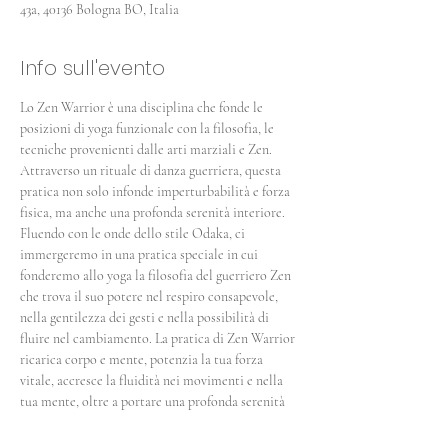
43a, 40136 Bologna BO, Italia
Info sull'evento
Lo Zen Warrior è una disciplina che fonde le 
posizioni di yoga funzionale con la filosofia, le 
tecniche provenienti dalle arti marziali e Zen. 
Attraverso un rituale di danza guerriera, questa 
pratica non solo infonde imperturbabilità e forza 
fisica, ma anche una profonda serenità interiore. 
Fluendo con le onde dello stile Odaka, ci 
immergeremo in una pratica speciale in cui 
fonderemo allo yoga la filosofia del guerriero Zen 
che trova il suo potere nel respiro consapevole, 
nella gentilezza dei gesti e nella possibilità di 
fluire nel cambiamento. La pratica di Zen Warrior 
ricarica corpo e mente, potenzia la tua forza 
vitale, accresce la fluidità nei movimenti e nella 
tua mente, oltre a portare una profonda serenità 
interiore.