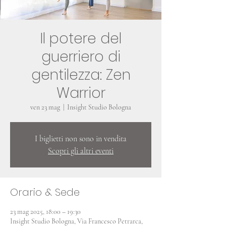
Il potere del
guerriero di
gentilezza: Zen
Warrior
ven 23 mag
  |  
Insight Studio Bologna
I biglietti non sono in vendita
Scopri gli altri eventi
Orario & Sede
23 mag 2025, 18:00 – 19:30
Insight Studio Bologna, Via Francesco Petrarca,