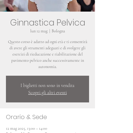
Ginnastica Pelvica
lun 12 mag
  |  
Bologna
Questo corso è adatto ad ogni età e ti consentirà
di avere gli strumenti adeguati e di svolgere gli
esercizi di rieducazione e riabilitazione del
pavimento pelvico anche successivamente in
autonomia.
I biglietti non sono in vendita
Scopri gli altri eventi
Orario & Sede
12 mag 2025, 13:00 – 14:00