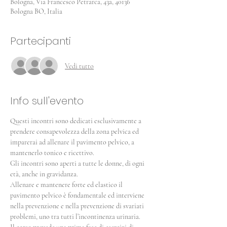
Bologna, Via Francesco Petrarca, 43a, 40136
Bologna BO, Italia
Partecipanti
Vedi tutto
Info sull'evento
Questi incontri sono dedicati esclusivamente a 
prendere consapevolezza della zona pelvica ed 
imparerai ad allenare il pavimento pelvico, a 
mantenerlo tonico e ricettivo. 
Gli incontri sono aperti a tutte le donne, di ogni 
età, anche in gravidanza. 
Allenare e mantenere forte ed elastico il 
pavimento pelvico è fondamentale ed interviene 
nella prevenzione e nella prevenzione di svariati 
problemi, uno tra tutti l’incontinenza urinaria.