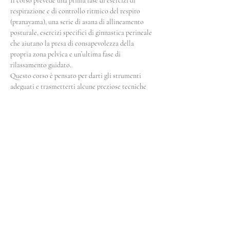
Il corso prevede una prima fase di esercizi di 
respirazione e di controllo ritmico del respiro 
(pranayama), una serie di asana di allineamento 
posturale, esercizi specifici di ginnastica perineale 
che aiutano la presa di consapevolezza della 
propria zona pelvica e un’ultima fase di 
rilassamento guidato. 
Questo corso è pensato per darti gli strumenti 
adeguati e trasmetterti alcune preziose tecniche 
che poi potranno essere svolte anche in 
autonomia. 
Se sei interessata o hai bisogno di maggiori 
informazioni puoi contattarci! 
Condividi questo evento