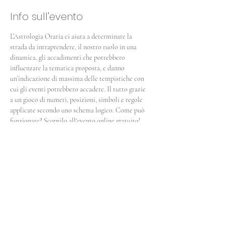
Info sull'evento
L’Astrologia Oraria ci aiuta a determinare la 
strada da intraprendere, il nostro ruolo in una 
dinamica, gli accadimenti che potrebbero 
influenzare la tematica proposta, e danno 
un’indicazione di massima delle tempistiche con 
cui gli eventi potrebbero accadere. Il tutto grazie 
a un gioco di numeri, posizioni, simboli e regole 
applicate secondo uno schema logico. Come può 
funzionare? Scoprilo all'evento online gratuito!
Condividi questo evento
Insight Studio
Via Francesco Petrarca 43/a
40136 Bologna (BO)