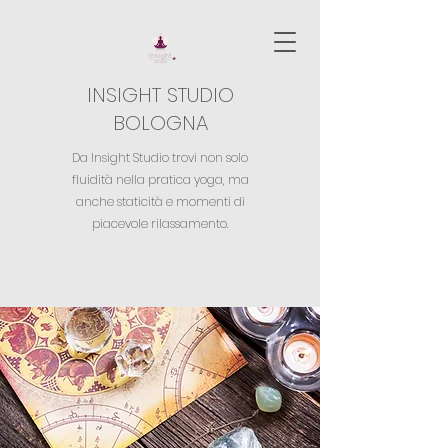
INSIGHT STUDIO
BOLOGNA
Da Insight Studio trovi non solo
fluidità nella pratica yoga,
ma
anche staticità e momenti di
piacevole rilassamento.