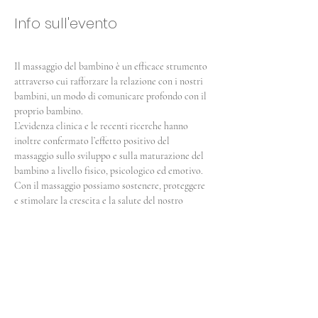
Info sull'evento
Il massaggio del bambino è un efficace strumento 
attraverso cui rafforzare la relazione con i nostri 
bambini, un modo di comunicare profondo con il 
proprio bambino. 
L’evidenza clinica e le recenti ricerche hanno 
inoltre confermato l’effetto positivo del 
massaggio sullo sviluppo e sulla maturazione del 
bambino a livello fisico, psicologico ed emotivo.
Con il massaggio possiamo sostenere, proteggere 
e stimolare la crescita e la salute del nostro 
bambino.
Condividi questo evento