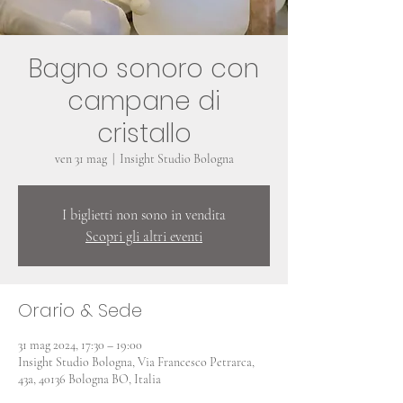
Bagno sonoro con
campane di
cristallo
ven 31 mag
  |  
Insight Studio Bologna
I biglietti non sono in vendita
Scopri gli altri eventi
Orario & Sede
31 mag 2024, 17:30 – 19:00
Insight Studio Bologna, Via Francesco Petrarca,
43a, 40136 Bologna BO, Italia