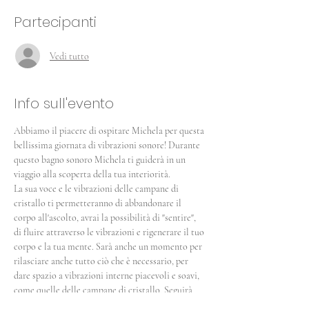
Partecipanti
Vedi tutto
Info sull'evento
Abbiamo il piacere di ospitare Michela per questa 
bellissima giornata di vibrazioni sonore! Durante 
questo bagno sonoro Michela ti guiderà in un 
viaggio alla scoperta della tua interiorità.
La sua voce e le vibrazioni delle campane di 
cristallo ti permetteranno di abbandonare il 
corpo all'ascolto, avrai la possibilità di "sentire", 
di fluire attraverso le vibrazioni e rigenerare il tuo 
corpo e la tua mente. Sarà anche un momento per 
rilasciare anche tutto ciò che è necessario, per 
dare spazio a vibrazioni interne piacevoli e soavi, 
come quelle delle campane di cristallo. Seguirà 
una meditazione guidata, mantra e chimes.