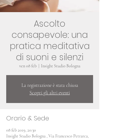
Ascolto
consapevole: una
pratica meditativa
di suoni e silenzi
ven 08 feb
  |  
Insight Studio Bologna
La registrazione è stata chiusa
Scopri gli altri eventi
Orario & Sede
08 feb 2019, 20:30
Insight Studio Bologna , Via Francesco Petrarca,