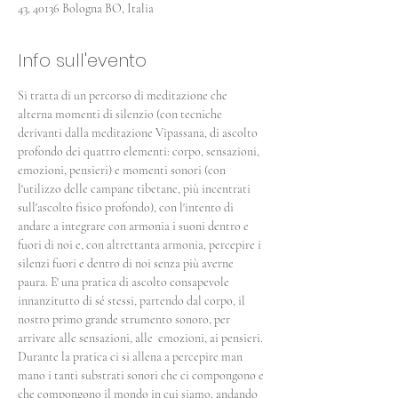
43, 40136 Bologna BO, Italia
Info sull'evento
Si tratta di un percorso di meditazione che 
alterna momenti di silenzio (con tecniche 
derivanti dalla meditazione Vipassana, di ascolto 
profondo dei quattro elementi: corpo, sensazioni, 
emozioni, pensieri) e momenti sonori (con 
l'utilizzo delle campane tibetane, più incentrati 
sull'ascolto fisico profondo), con l'intento di 
andare a integrare con armonia i suoni dentro e 
fuori di noi e, con altrettanta armonia, percepire i 
silenzi fuori e dentro di noi senza più averne 
paura. E' una pratica di ascolto consapevole 
innanzitutto di sé stessi, partendo dal corpo, il 
nostro primo grande strumento sonoro, per 
arrivare alle sensazioni, alle  emozioni, ai pensieri. 
Durante la pratica ci si allena a percepire man 
mano i tanti substrati sonori che ci compongono e 
che compongono il mondo in cui siamo, andando 