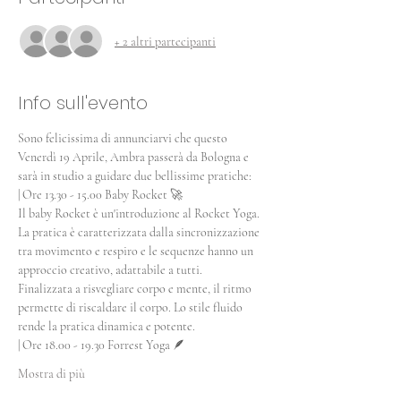
+ 2 altri partecipanti
Info sull'evento
Sono felicissima di annunciarvi che questo 
Venerdì 19 Aprile, Ambra passerà da Bologna e 
sarà in studio a guidare due bellissime pratiche:
| Ore 13.30 - 15.00 Baby Rocket 🚀
Il baby Rocket è un'introduzione al Rocket Yoga. 
La pratica è caratterizzata dalla sincronizzazione 
tra movimento e respiro e le sequenze hanno un 
approccio creativo, adattabile a tutti. 
Finalizzata a risvegliare corpo e mente, il ritmo 
permette di riscaldare il corpo. Lo stile fluido 
rende la pratica dinamica e potente.
| Ore 18.00 - 19.30 Forrest Yoga 🪶
Mostra di più