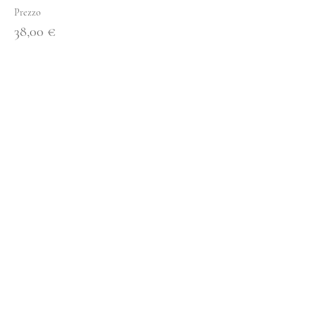
Prezzo
38,00 €
Vendita terminata
Tipo di biglietto
Baby Rocket + Forrest Yoga
Scopri di più
Prezzo
70,00 €
Condividi questo evento