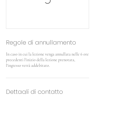
Regole di annullamento
In caso in cui la lezione venga annullata nelle 6 ore
precedenti l'inizio della lezione prenotata,
l'ingresso verrà addebitato.
Dettagli di contatto
Via Francesco Petrarca, 43a, Bologna,
Metropolitan City of Bologna, Italy